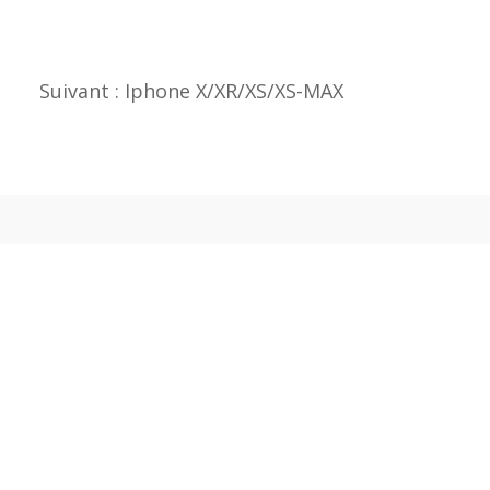
Suivant : Iphone X/XR/XS/XS-MAX
 lundi de 11h à 18h et du mardi au
00 non-stop.