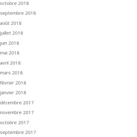
octobre 2018
septembre 2018
août 2018
juillet 2018
juin 2018
mai 2018
avril 2018
mars 2018
février 2018
janvier 2018
décembre 2017
novembre 2017
octobre 2017
septembre 2017