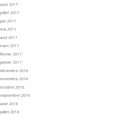
août 2017
juillet 2017
juin 2017
mai 2017
avril 2017
mars 2017
février 2017
janvier 2017
décembre 2016
novembre 2016
octobre 2016
septembre 2016
août 2016
juillet 2016