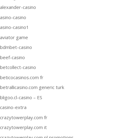
alexander-casino
asino-casino
asino-casino1
aviator game
bdmbet-casino
beef-casino
betcollect-casino
beticocasinos.com fr
betrallicasino.com generic turk
bligoo.cl-casino – ES
casino-extra
crazytowerplay.com fr
crazytowerplay.com it
crazytowerplay.com pl promotions