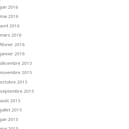
juin 2016
mai 2016
avril 2016
mars 2016
février 2016
janvier 2016
décembre 2015
novembre 2015
octobre 2015
septembre 2015
août 2015
juillet 2015
juin 2015
mai 2015