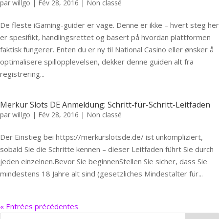
par
willgo
|
Fév 28, 2016
|
Non classé
De fleste iGaming-guider er vage. Denne er ikke – hvert steg her
er spesifikt, handlingsrettet og basert på hvordan plattformen
faktisk fungerer. Enten du er ny til National Casino eller ønsker å
optimalisere spillopplevelsen, dekker denne guiden alt fra
registrering...
Merkur Slots DE Anmeldung: Schritt-für-Schritt-Leitfaden
par
willgo
|
Fév 28, 2016
|
Non classé
Der Einstieg bei https://merkurslotsde.de/ ist unkompliziert,
sobald Sie die Schritte kennen – dieser Leitfaden führt Sie durch
jeden einzelnen.Bevor Sie beginnenStellen Sie sicher, dass Sie
mindestens 18 Jahre alt sind (gesetzliches Mindestalter für...
« Entrées précédentes