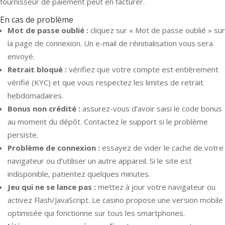
fournisseur de paiement peut en facturer.
En cas de problème
Mot de passe oublié :
cliquez sur « Mot de passe oublié » sur
la page de connexion. Un e-mail de réinitialisation vous sera
envoyé.
Retrait bloqué :
vérifiez que votre compte est entièrement
vérifié (KYC) et que vous respectez les limites de retrait
hebdomadaires.
Bonus non crédité :
assurez-vous d’avoir saisi le code bonus
au moment du dépôt. Contactez le support si le problème
persiste.
Problème de connexion :
essayez de vider le cache de votre
navigateur ou d’utiliser un autre appareil. Si le site est
indisponible, patientez quelques minutes.
Jeu qui ne se lance pas :
mettez à jour votre navigateur ou
activez Flash/JavaScript. Le casino propose une version mobile
optimisée qui fonctionne sur tous les smartphones.