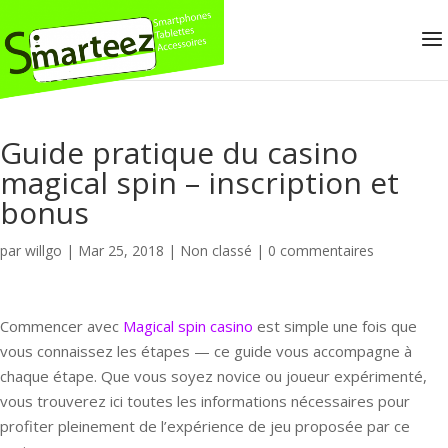
Guide pratique du casino
magical spin – inscription et
bonus
par
willgo
|
Mar 25, 2018
|
Non classé
|
0 commentaires
Commencer avec
Magical spin casino
est simple une fois que
vous connaissez les étapes — ce guide vous accompagne à
chaque étape. Que vous soyez novice ou joueur expérimenté,
vous trouverez ici toutes les informations nécessaires pour
profiter pleinement de l’expérience de jeu proposée par ce