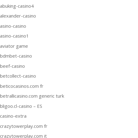
abuking-casino4
alexander-casino
asino-casino
asino-casino1
aviator game
bdmbet-casino
beef-casino
betcollect-casino
beticocasinos.com fr
betrallicasino.com generic turk
bligoo.cl-casino – ES
casino-extra
crazytowerplay.com fr
crazytowerplay.com it