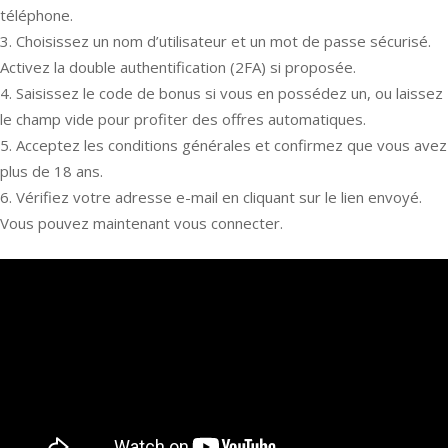
téléphone.
Choisissez un nom d’utilisateur et un mot de passe sécurisé.
Activez la double authentification (2FA) si proposée.
Saisissez le code de bonus si vous en possédez un, ou laissez
le champ vide pour profiter des offres automatiques.
Acceptez les conditions générales et confirmez que vous avez
plus de 18 ans.
Vérifiez votre adresse e-mail en cliquant sur le lien envoyé.
Vous pouvez maintenant vous connecter.