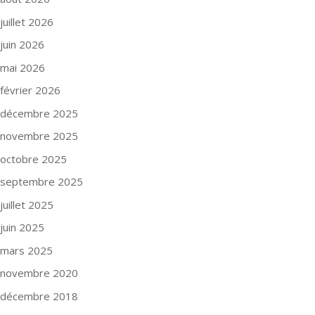
juillet 2026
juin 2026
mai 2026
février 2026
décembre 2025
novembre 2025
octobre 2025
septembre 2025
juillet 2025
juin 2025
mars 2025
novembre 2020
décembre 2018