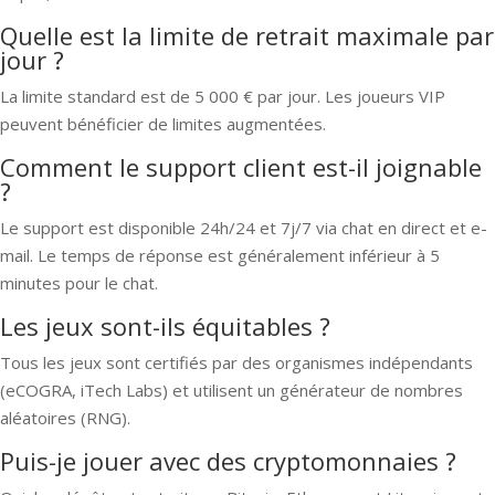
Quelle est la limite de retrait maximale par
jour ?
La limite standard est de 5 000 € par jour. Les joueurs VIP
peuvent bénéficier de limites augmentées.
Comment le support client est-il joignable
?
Le support est disponible 24h/24 et 7j/7 via chat en direct et e-
mail. Le temps de réponse est généralement inférieur à 5
minutes pour le chat.
Les jeux sont-ils équitables ?
Tous les jeux sont certifiés par des organismes indépendants
(eCOGRA, iTech Labs) et utilisent un générateur de nombres
aléatoires (RNG).
Puis-je jouer avec des cryptomonnaies ?