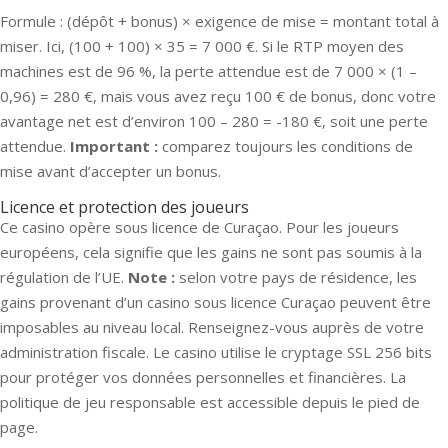
Formule : (dépôt + bonus) × exigence de mise = montant total à
miser. Ici, (100 + 100) × 35 = 7 000 €. Si le RTP moyen des
machines est de 96 %, la perte attendue est de 7 000 × (1 –
0,96) = 280 €, mais vous avez reçu 100 € de bonus, donc votre
avantage net est d’environ 100 – 280 = -180 €, soit une perte
attendue.
Important :
comparez toujours les conditions de
mise avant d’accepter un bonus.
Licence et protection des joueurs
Ce casino opère sous licence de Curaçao. Pour les joueurs
européens, cela signifie que les gains ne sont pas soumis à la
régulation de l’UE.
Note :
selon votre pays de résidence, les
gains provenant d’un casino sous licence Curaçao peuvent être
imposables au niveau local. Renseignez-vous auprès de votre
administration fiscale. Le casino utilise le cryptage SSL 256 bits
pour protéger vos données personnelles et financières. La
politique de jeu responsable est accessible depuis le pied de
page.