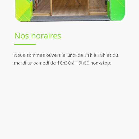
Nos horaires
Nous sommes ouvert le lundi de 11h à 18h et du
mardi au samedi de 10h30 à 19h00 non-stop.