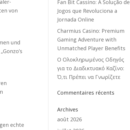
aler-
Fan Bit Cassino: A Solução de
rten von
Jogos que Revoluciona a
Jornada Online
Charmius Casino: Premium
Gaming Adventure with
emen und
Unmatched Player Benefits
 „Gonzo’s
Ο Ολοκληρωμένος Οδηγός
για το Διαδικτυακό Καζίνο:
Ό,τι Πρέπει να Γνωρίζετε
ren
en
Commentaires récents
Archives
août 2026
egen echte