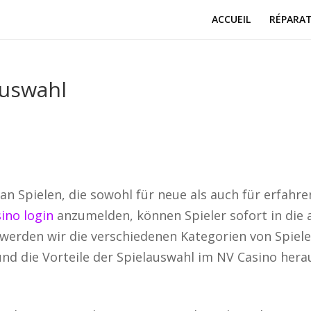
ACCUEIL
RÉPARA
auswahl
n Spielen, die sowohl für neue als auch für erfahre
ino login
anzumelden, können Spieler sofort in die
l werden wir die verschiedenen Kategorien von Spiel
nd die Vorteile der Spielauswahl im NV Casino herau