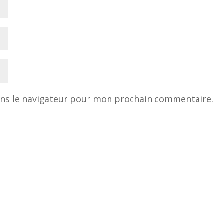
ans le navigateur pour mon prochain commentaire.