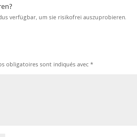
ren?
dus verfügbar, um sie risikofrei auszuprobieren.
s obligatoires sont indiqués avec
*