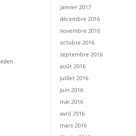
janvier 2017
décembre 2016
novembre 2016
octobre 2016
septembre 2016
jeden
août 2016
juillet 2016
juin 2016
mai 2016
avril 2016
mars 2016