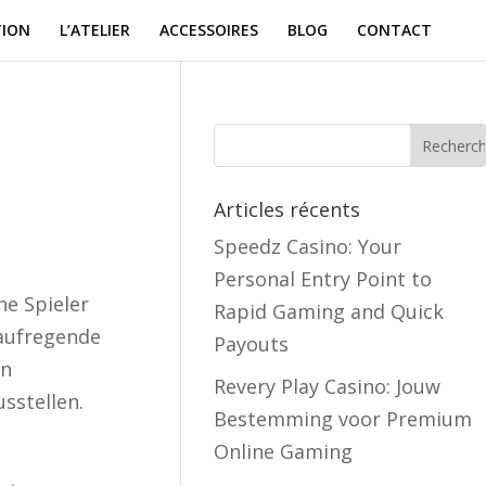
TION
L’ATELIER
ACCESSOIRES
BLOG
CONTACT
Articles récents
Speedz Casino: Your
Personal Entry Point to
ne Spieler
Rapid Gaming and Quick
 aufregende
Payouts
en
Revery Play Casino: Jouw
sstellen.
Bestemming voor Premium
Online Gaming