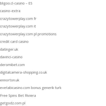
bligoo.cl-casino – ES
casino-extra
crazytowerplay.com fr
crazytowerplay.com it
crazytowerplay.com pl promotions
credit card casino
datinger.uk
davinci-casino
deromibet.com
digitalcamera-shopping.co.uk
ennorton.uk
evetabicasino.com bonus generik turk
Free Spins Bet Riviera
getgodz.com pl