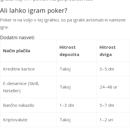
Ali lahko igram poker?
Poker ni na voljo v tej igralnici, so pa igralni avtomati in namizne
igre.
Dodatni nasveti
Hitrost
Hitrost
Način plačila
depozita
dviga
Kreditne kartice
Takoj
3–5 dni
E-denarnice (Skrill,
Takoj
24–48 ur
Neteller)
Bančno nakazilo
1–3 dni
5–7 dni
Kriptovalute
Takoj
1–2 uri