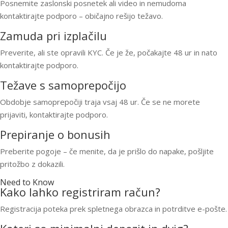
Posnemite zaslonski posnetek ali video in nemudoma
kontaktirajte podporo – običajno rešijo težavo.
Zamuda pri izplačilu
Preverite, ali ste opravili KYC. Če je že, počakajte 48 ur in nato
kontaktirajte podporo.
Težave s samoprepočijo
Obdobje samoprepočiji traja vsaj 48 ur. Če se ne morete
prijaviti, kontaktirajte podporo.
Prepiranje o bonusih
Preberite pogoje – če menite, da je prišlo do napake, pošljite
pritožbo z dokazili.
Need to Know
Kako lahko registriram račun?
Registracija poteka prek spletnega obrazca in potrditve e-pošte.