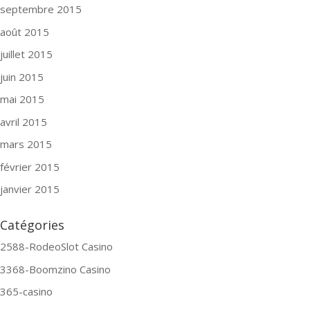
septembre 2015
août 2015
juillet 2015
juin 2015
mai 2015
avril 2015
mars 2015
février 2015
janvier 2015
Catégories
2588-RodeoSlot Casino
3368-Boomzino Casino
365-casino