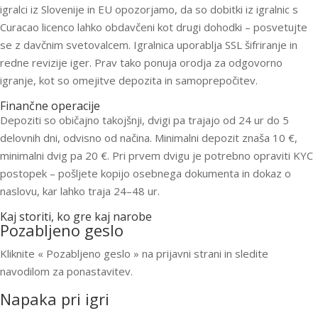
igralci iz Slovenije in EU opozorjamo, da so dobitki iz igralnic s
Curacao licenco lahko obdavčeni kot drugi dohodki – posvetujte
se z davčnim svetovalcem. Igralnica uporablja SSL šifriranje in
redne revizije iger. Prav tako ponuja orodja za odgovorno
igranje, kot so omejitve depozita in samoprepočitev.
Finančne operacije
Depoziti so običajno takojšnji, dvigi pa trajajo od 24 ur do 5
delovnih dni, odvisno od načina. Minimalni depozit znaša 10 €,
minimalni dvig pa 20 €. Pri prvem dvigu je potrebno opraviti KYC
postopek – pošljete kopijo osebnega dokumenta in dokaz o
naslovu, kar lahko traja 24–48 ur.
Kaj storiti, ko gre kaj narobe
Pozabljeno geslo
Kliknite « Pozabljeno geslo » na prijavni strani in sledite
navodilom za ponastavitev.
Napaka pri igri