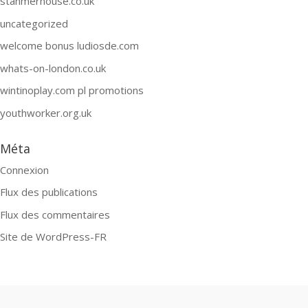
stanmerhouse.co.uk
uncategorized
welcome bonus ludiosde.com
whats-on-london.co.uk
wintinoplay.com pl promotions
youthworker.org.uk
Méta
Connexion
Flux des publications
Flux des commentaires
Site de WordPress-FR