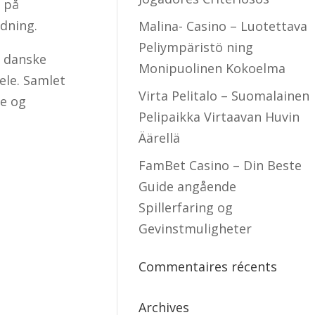
t på
ldning.
Malina- Casino – Luotettava
Peliympäristö ning
t danske
Monipuolinen Kokoelma
ele. Samlet
Virta Pelitalo – Suomalainen
ye og
Pelipaikka Virtaavan Huvin
Äärellä
FamBet Casino – Din Beste
Guide angående
Spillerfaring og
Gevinstmuligheter
Commentaires récents
Archives