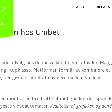
ACCUEIL
RÉPARA
velsen hos Unibet
tende udvalg hos denne velkendte spiludbyder. Mange
ng i topklasse. Platformen formår at kombinere et 
e, der gør det nemt at navigere mellem spillene.
man mødt af en bred vifte af muligheder, der spænde
 nyeste videoautomater.
Kvaliteten af grafikken og den 