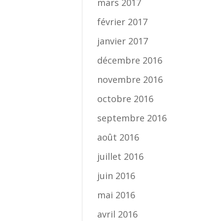
mars 2017
février 2017
janvier 2017
décembre 2016
novembre 2016
octobre 2016
septembre 2016
août 2016
juillet 2016
juin 2016
mai 2016
avril 2016