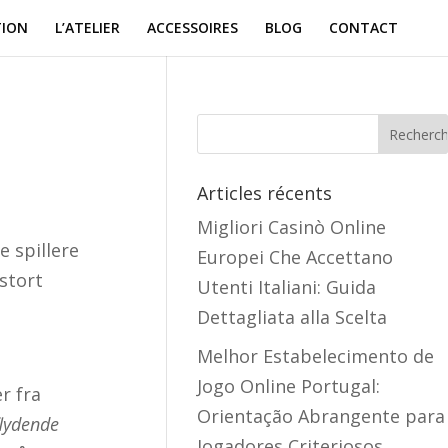
TION
L’ATELIER
ACCESSOIRES
BLOG
CONTACT
Articles récents
Migliori Casinò Online
 spillere
Europei Che Accettano
stort
Utenti Italiani: Guida
Dettagliata alla Scelta
Melhor Estabelecimento de
Jogo Online Portugal:
r fra
Orientação Abrangente para
flydende
Jogadores Criteriosos