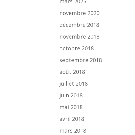
mars 2025
novembre 2020
décembre 2018
novembre 2018
octobre 2018
septembre 2018
août 2018
juillet 2018
juin 2018
mai 2018
avril 2018
mars 2018