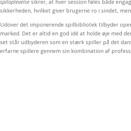
spiloplevelse
sikrer, at hver session føles både enga
sikkerheden, hvilket giver brugerne ro i sindet, me
Udover det imponerende spilbibliotek tilbyder ope
marked. Det er altid en god idé at holde øje med d
set står udbyderen som en stærk spiller på det dan
erfarne spillere gennem sin kombination af professi