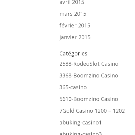
avril 2015
mars 2015
février 2015
janvier 2015
Catégories
2588-RodeoSlot Casino
3368-Boomzino Casino
365-casino
5610-Boomzino Casino
7Gold Casino 1200 – 1202
abuking-casino1
abuking-casino3