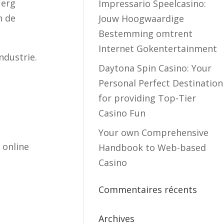
 erg
Impressario Speelcasino:
n de
Jouw Hoogwaardige
Bestemming omtrent
Internet Gokentertainment
ndustrie.
Daytona Spin Casino: Your
Personal Perfect Destination
for providing Top-Tier
Casino Fun
Your own Comprehensive
 online
Handbook to Web-based
Casino
Commentaires récents
Archives