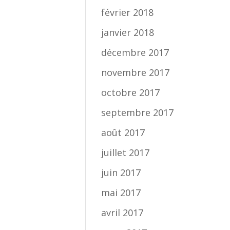
février 2018
janvier 2018
décembre 2017
novembre 2017
octobre 2017
septembre 2017
août 2017
juillet 2017
juin 2017
mai 2017
avril 2017