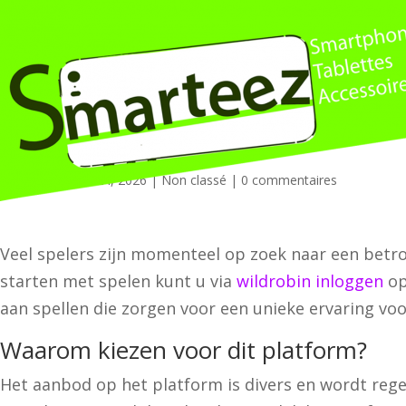
Ontdek de spannende wereld v
spelers
par
willgo
|
Mai 24, 2026
|
Non classé
|
0 commentaires
Veel spelers zijn momenteel op zoek naar een betr
starten met spelen kunt u via
wildrobin inloggen
op
aan spellen die zorgen voor een unieke ervaring voo
Waarom kiezen voor dit platform?
Het aanbod op het platform is divers en wordt reg