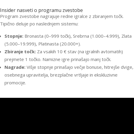
Insider nasveti o programu zvestobe
Program zvestobe nagrajuje redne igralce z zbiranjem točk.
Tipično deluje po naslednjem sistemu:
Stopnje:
Bronasta (0–999 točk), Srebrna (1.000–4.999), Zlata
(5.000–19.999), Platinasta (20.000+).
Zbiranje točk:
Za vsakih 10 € stav (na igralnih avtomatih)
prejmete 1 točko. Namizne igre prinašajo manj točk.
Nagrade:
Višje stopnje prinašajo večje bonuse, hitrejše dvige,
osebnega upravitelja, brezplačne vrtljaje in ekskluzivne
promocije.