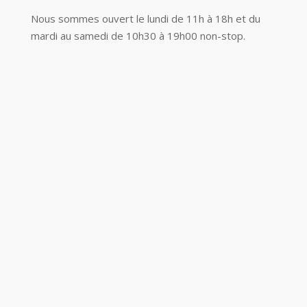
Nous sommes ouvert le lundi de 11h à 18h et du
mardi au samedi de 10h30 à 19h00 non-stop.