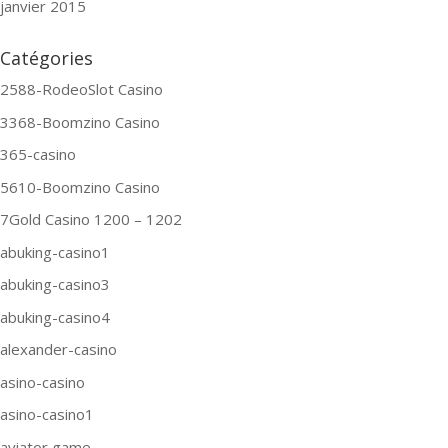
janvier 2015
Catégories
2588-RodeoSlot Casino
3368-Boomzino Casino
365-casino
5610-Boomzino Casino
7Gold Casino 1200 – 1202
abuking-casino1
abuking-casino3
abuking-casino4
alexander-casino
asino-casino
asino-casino1
aviator game