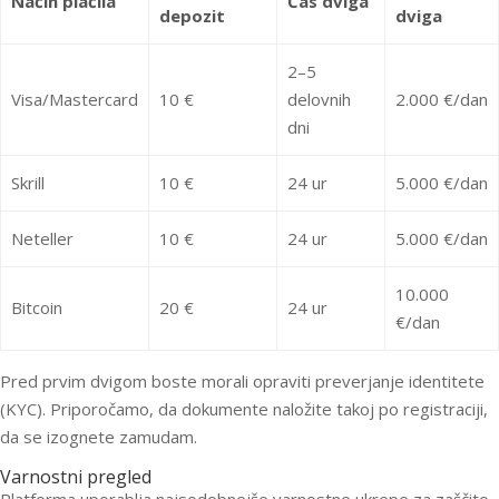
Način plačila
Čas dviga
depozit
dviga
2–5
Visa/Mastercard
10 €
delovnih
2.000 €/dan
dni
Skrill
10 €
24 ur
5.000 €/dan
Neteller
10 €
24 ur
5.000 €/dan
10.000
Bitcoin
20 €
24 ur
€/dan
Pred prvim dvigom boste morali opraviti preverjanje identitete
(KYC). Priporočamo, da dokumente naložite takoj po registraciji,
da se izognete zamudam.
Varnostni pregled