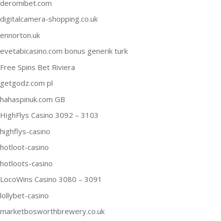
deromibet.com
digitalcamera-shopping.co.uk
ennorton.uk
evetabicasino.com bonus generik turk
Free Spins Bet Riviera
getgodz.com pl
hahaspinuk.com GB
HighFlys Casino 3092 – 3103
highflys-casino
hotloot-casino
hotloots-casino
LocoWins Casino 3080 – 3091
lollybet-casino
marketbosworthbrewery.co.uk