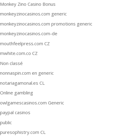
Monkey Zino Casino Bonus
monkeyzinocasinos.com generic
monkeyzinocasinos.com promotions generic
monkeyzinocasinos.com-de
mouthfeelpress.com CZ
mwhite.com.co CZ
Non classé
nonnaspin.com en generic
notariagamonal.es CL
Online gambling
owlgamescasinos.com Generic
paypal casinos
public
puresophistry.com CL