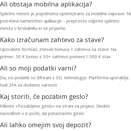
Ali obstaja mobilna aplikacija?
Spletno mesto je popolnoma optimizirano za mobilne naprave. Ni
potrebna namestitev aplikacije – preprosto odprite spletno
mesto v brskalniku in se prijavite.
Kako izračunam zahtevo za stave?
Uporabite formulo: znesek bonusa × zahteva za stave. Na
primer, 50 € bonus s 30× zahtevo pomeni 1.500 € stav.
Ali so moji podatki varni?
Da, vsi podatki so šifrirani s SSL tehnologijo. Platforma uporablja
tudi 2FA za dodatno varnost.
Kaj storiti, če pozabim geslo?
Kliknite »Pozabljeno geslo« na strani za prijavo. Sledite
navodilom v e-pošti, da ponastavite geslo.
Ali lahko omejim svoj depozit?