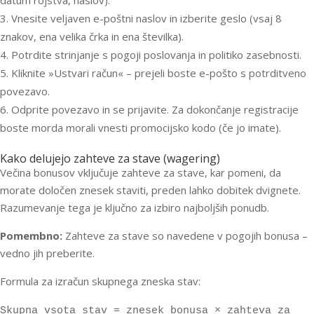
datum rojstva, naslov).
Vnesite veljaven e-poštni naslov in izberite geslo (vsaj 8
znakov, ena velika črka in ena številka).
Potrdite strinjanje s pogoji poslovanja in politiko zasebnosti.
Kliknite »Ustvari račun« – prejeli boste e-pošto s potrditveno
povezavo.
Odprite povezavo in se prijavite. Za dokončanje registracije
boste morda morali vnesti promocijsko kodo (če jo imate).
Kako delujejo zahteve za stave (wagering)
Večina bonusov vključuje zahteve za stave, kar pomeni, da
morate določen znesek staviti, preden lahko dobitek dvignete.
Razumevanje tega je ključno za izbiro najboljših ponudb.
Pomembno:
Zahteve za stave so navedene v pogojih bonusa –
vedno jih preberite.
Formula za izračun skupnega zneska stav:
Skupna vsota stav = znesek bonusa × zahteva za